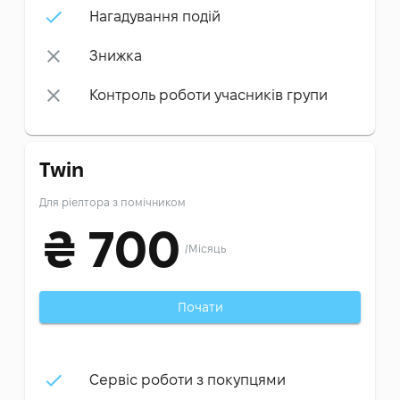
Нагадування подій
Знижка
Контроль роботи учасників групи
Twin
Для ріелтора з помічником
₴
700
/
Місяць
Почати
Сервіс роботи з покупцями